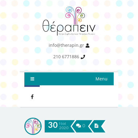
info@therapin.gr
210 6771886
Menu
30
Νοέ
0
2020