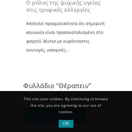
Ο ρόλος της ψυχικής υγείας
στις τροφικές αλλεργίες
Αποτελεί πραγματικότητα ότι σημερινή
κοινωνία είναι προσανατολισμένη στο
φαγητό. Βίντεο με ευφάνταστες
συνταγές, εκπομπές...
Φυλλάδιο “Θέραπειν”
This site uses cookies. By continuing to browse
the site, you are agreeing to our use of
cookies.
Κατεβάστε Το Φυλλάδιο
OK