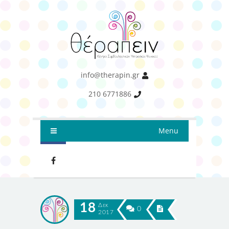
info@therapin.gr
210 6771886
Menu
18
Δεκ
0
2017