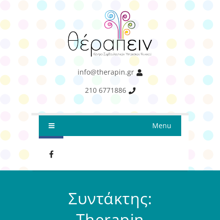
info@therapin.gr
210 6771886
Menu
Συντάκτης:
Therapin