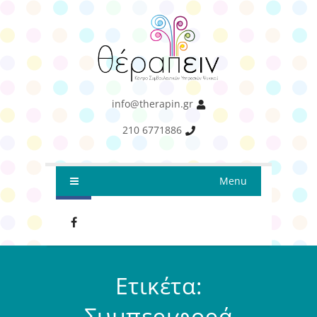
info@therapin.gr
210 6771886
Menu
Ετικέτα:
Συμπεριφορά