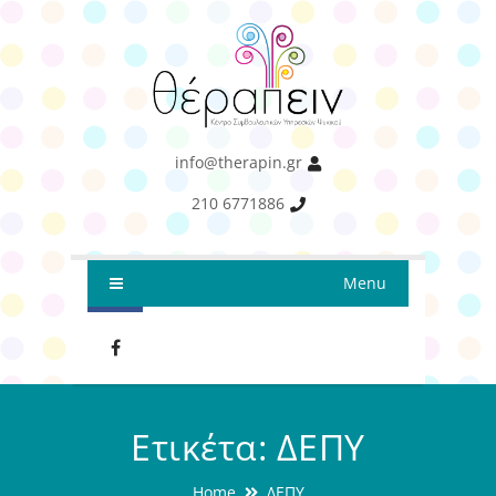
info@therapin.gr
210 6771886
Menu
Ετικέτα:
ΔΕΠΥ
Home
ΔΕΠΥ